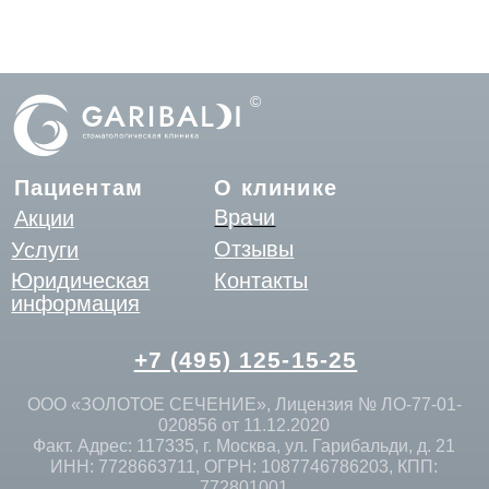
ООО «ЗОЛОТОЕ СЕЧЕНИЕ», Лицензия № ЛО-77-01-
020856 от 11.12.2020
Факт. Адрес: 117335, г. Москва, ул. Гарибальди, д. 21
ИНН: 7728663711, ОГРН: 1087746786203, КПП:
772801001
Данный интернет-сайт носит исключительно
информационный характер и ни при каких условиях
информационные материалы и цены, размещенные на
сайте, не являются публичной офертой, определяемой
положениями Статьи 437 Гражданского кодекса РФ.
Все изображения сотрудников компании, физических
лиц, включая их фотопортреты, размещены на данном
сайте с их письменного согласия в соответствии с
требованиями ст. 152.1 ГК РФ и ФЗ № 152-ФЗ "О
персональных данных". Несанкционированное
копирование, распространение или иное
использование данных материалов запрещено и
преследуется по закону.
ИМЕЮТСЯ ПРОТИВОПОКАЗАНИЯ. НЕОБХОДИМА
КОНСУЛЬТАЦИЯ ВРАЧА.