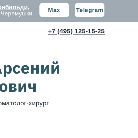
рибальди,
Max
Telegram
е Черемушки
+7 (495) 125-15-25
Арсений
ович
оматолог-хирург,
: