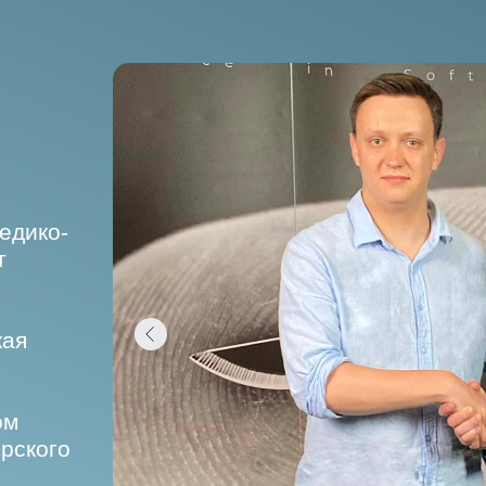
едико-
т
кая
ом
рского