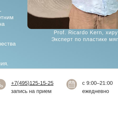
-
етним
на
Prof. Ricardo Kern, хир
Эксперт по пластике мяг
чества
ия.
+7(495)125-15-25
с 9:00–21:00
запись на прием
ежедневно