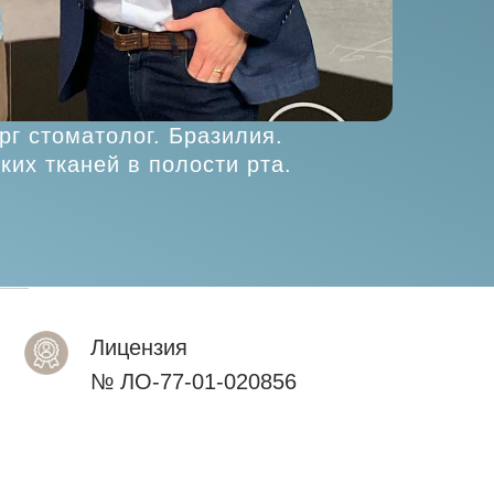
ург стоматолог. Бразилия.
ких тканей в полости рта.
Лицензия
№ ЛО-77-01-020856