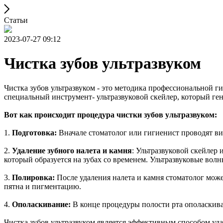
Статьи
2023-07-27 09:12
Чистка зубов ультразвуком
Чистка зубов ультразвуком - это методика профессиональной г
специальный инструмент- ультразвуковой скейлер, который ге
Вот как происходит процедура чистки зубов ультразвуком:
1.
Подготовка:
Вначале стоматолог или гигиенист проводят виз
2.
Удаление зубного налета и камня
: Ультразвуковой скейлер 
который образуется на зубах со временем. Ультразвуковые вол
3.
Полировка:
После удаления налета и камня стоматолог може
пятна и пигментацию.
4.
Ополаскивание:
В конце процедуры полости рта ополаскива
Чистка зубов ультразвуком является эффективным способом уда