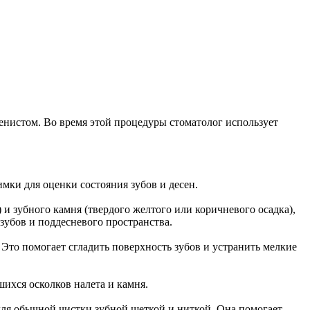
иенистом. Во время этой процедуры стоматолог использует
мки для оценки состояния зубов и десен.
) и зубного камня (твердого желтого или коричневого осадка),
зубов и поддесневого пространства.
Это помогает сгладить поверхность зубов и устранить мелкие
ихся осколков налета и камня.
для обычной чистки зубной щеткой и ниткой. Она помогает