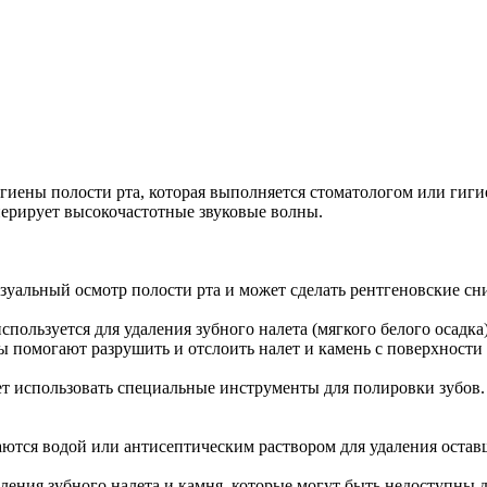
игиены полости рта, которая выполняется стоматологом или гиг
нерирует высокочастотные звуковые волны.
уальный осмотр полости рта и может сделать рентгеновские сни
используется для удаления зубного налета (мягкого белого осадка
ны помогают разрушить и отслоить налет и камень с поверхности 
т использовать специальные инструменты для полировки зубов. 
ются водой или антисептическим раствором для удаления оставш
ления зубного налета и камня, которые могут быть недоступны 