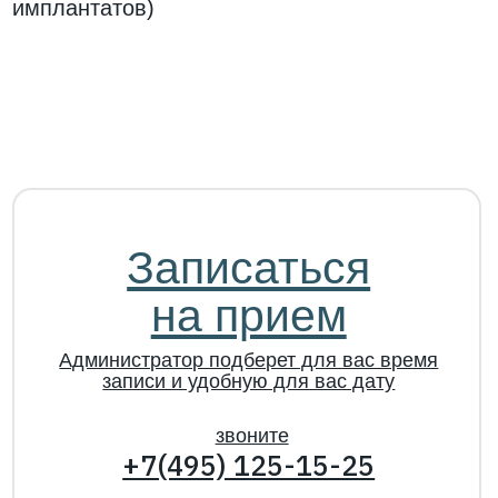
+7 (495) 125-15-25
ООО «ЗОЛОТОЕ СЕЧЕНИЕ», Лицензия № ЛО-77-01-
020856 от 11.12.2020
Факт. Адрес: 117335, г. Москва, ул. Гарибальди, д. 21
ИНН: 7728663711, ОГРН: 1087746786203, КПП:
772801001
Данный интернет-сайт носит исключительно
информационный характер и ни при каких условиях
информационные материалы и цены, размещенные на
сайте, не являются публичной офертой, определяемой
положениями Статьи 437 Гражданского кодекса РФ.
Все изображения сотрудников компании, физических
лиц, включая их фотопортреты, размещены на данном
сайте с их письменного согласия в соответствии с
требованиями ст. 152.1 ГК РФ и ФЗ № 152-ФЗ "О
персональных данных". Несанкционированное
копирование, распространение или иное
использование данных материалов запрещено и
преследуется по закону.
ИМЕЮТСЯ ПРОТИВОПОКАЗАНИЯ. НЕОБХОДИМА
КОНСУЛЬТАЦИЯ ВРАЧА.