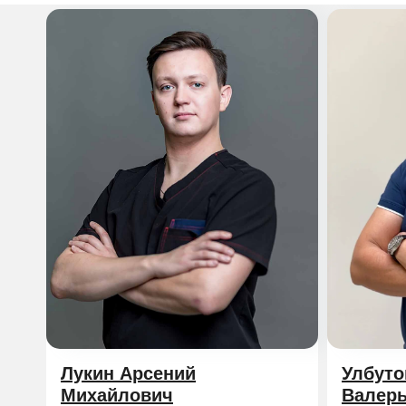
Лукин Арсений
Улбуто
Михайлович
Валер