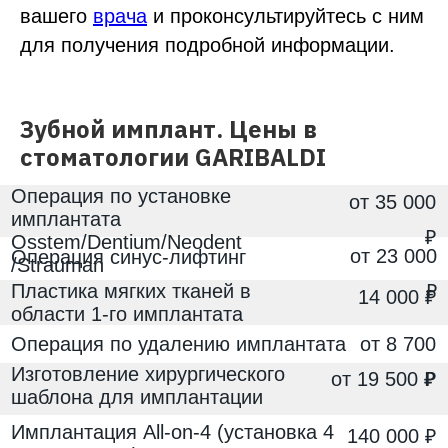
вашего
врача
и проконсультируйтесь с ним
звоните
для получения подробной информации.
+7(495) 125-15-25
Записаться в MAX
Зубной имплант. Цены в
стоматологии
GARIBALDI
©
Пациентам
О клинике
Врачи
Акции
Отзывы
Услуги
Контакты
Юридическая
информация