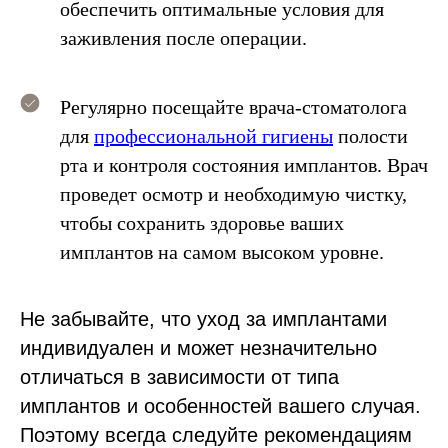
₽
Пластика мягких тканей в
обеспечить оптимальные условия для
14 000 ₽
области 1-го имплантата
заживления после операции.
Операция по удалению имплантата
от 8 700
Изготовление хирургического
от 19 500 ₽
₽
шаблона для имплантации
Регулярно посещайте врача-стоматолога
Имплантация All-on-4 (установка 4
140 000 ₽
для
профессиональной гигиены
полости
имплантатов)
рта и контроля состояния имплантов. Врач
проведет осмотр и необходимую чистку,
чтобы сохранить здоровье ваших
имплантов на самом высоком уровне.
Не забывайте, что уход за имплантами
Записаться
индивидуален и может незначительно
отличаться в зависимости от типа
на прием
имплантов и особенностей вашего случая.
Администратор подберет для вас время
Поэтому всегда следуйте рекомендациям
записи и удобную для вас дату