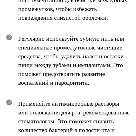
инструментацию для очистки межзубных
промежутков, чтобы избежать
повреждения слизистой оболочки.
Регулярно используйте зубную нить или
специальные промежуточные чистящие
средства, чтобы удалить налет и остатки
пищи между зубами и имплантами. Это
поможет предотвратить развитие
воспалений и пародонтита.
Применяйте антимикробные растворы
или полоскания для рта, рекомендованные
Операция по установке
от 35 000
имплантата
стоматологом. Это поможет снизить
₽
Osstem/Dentium/Neodent
от 23 000
Операция синус-лифтинг
количество бактерий в полости рта и
/Strauman