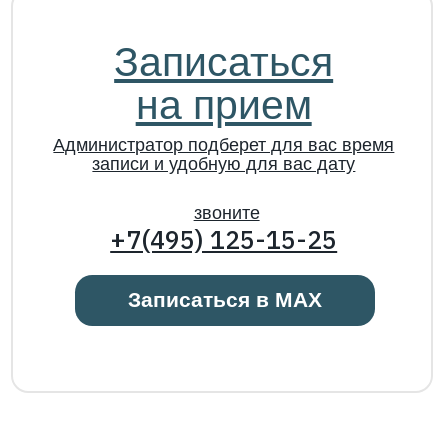
Факт. Адрес: 117335, г. Москва, ул. Гарибальди, д. 21
ИНН: 7728663711, ОГРН: 1087746786203, КПП:
772801001
Данный интернет-сайт носит исключительно
информационный характер и ни при каких условиях
информационные материалы и цены, размещенные на
сайте, не являются публичной офертой, определяемой
положениями Статьи 437 Гражданского кодекса РФ.
Все изображения сотрудников компании, физических
лиц, включая их фотопортреты, размещены на данном
сайте с их письменного согласия в соответствии с
требованиями ст. 152.1 ГК РФ и ФЗ № 152-ФЗ "О
персональных данных". Несанкционированное
копирование, распространение или иное
использование данных материалов запрещено и
преследуется по закону.
ИМЕЮТСЯ ПРОТИВОПОКАЗАНИЯ. НЕОБХОДИМА
КОНСУЛЬТАЦИЯ ВРАЧА.