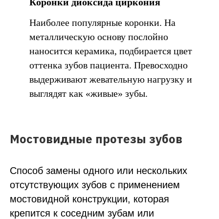
Коронки диоксида циркония
Наиболее популярные коронки. На
металлическую основу послойно
наносится керамика, подбирается цвет
оттенка зубов пациента. Превосходно
выдерживают жевательную нагрузку и
выглядят как «живые» зубы.
Мостовидные протезы зубов
Керамическая реставрация (вкладка,
от 35 000 ₽
Способ замены одного или нескольких
коронка, винир)
Цельноциркониевая
45 000 ₽
отсутствующих зубов с применением
коронка на имплантате
мостовидной конструкции, которая
Изготовление съемного протеза
от 35 000 ₽
крепится к соседним зубам или