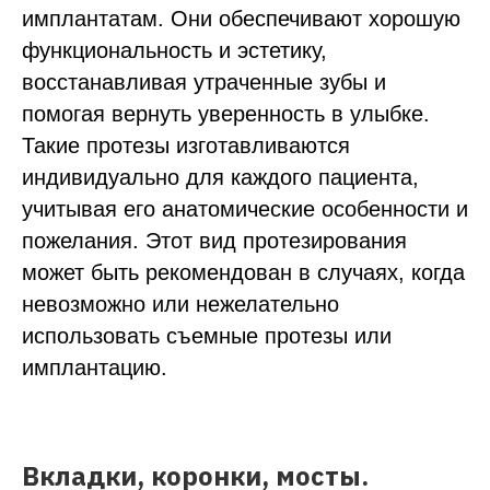
Адаптационная
от 150 000 ₽
имплантатам. Они обеспечивают хорошую
конструкция на 4-х
имплантатах (All-on-4)
функциональность и эстетику,
восстанавливая утраченные зубы и
помогая вернуть уверенность в улыбке.
Такие протезы изготавливаются
индивидуально для каждого пациента,
учитывая его анатомические особенности и
пожелания. Этот вид протезирования
Записаться
может быть рекомендован в случаях, когда
невозможно или нежелательно
на прием
использовать съемные протезы или
Администратор подберет для вас время
имплантацию.
записи и удобную для вас дату
звоните
+7(495) 125-15-25
Вкладки, коронки, мосты.